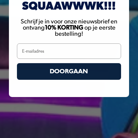
you to nickel. Nickel is known to the State of California to cause
cancer. For more information go to
www.P65Warnings.ca.gov
Schrijf je in voor onze nieuwsbrief en
ontvang
10% KORTING
op je eerste
bestelling!
DOORGAAN