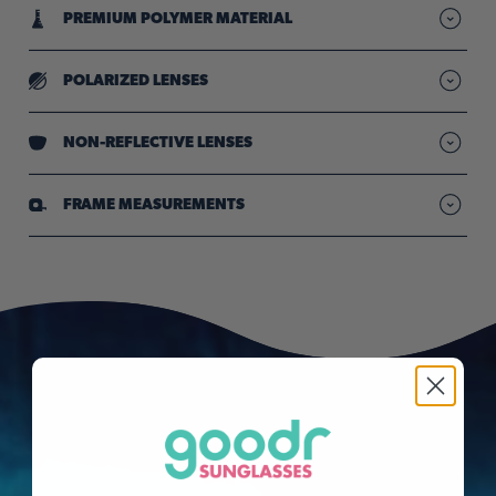
PREMIUM POLYMER MATERIAL
Lightweight frames designed for durability
POLARIZED LENSES
Reduced glare so your vision stays sharp & clear"
NON-REFLECTIVE LENSES
Uniform lens tint for bright light conditions
FRAME MEASUREMENTS
goodr sunglasses have metal screws that can potentially expose