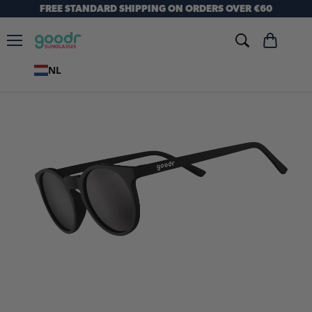
FREE STANDARD SHIPPING ON ORDERS OVER €60
Menu
Winkelwag
bekijken
NL