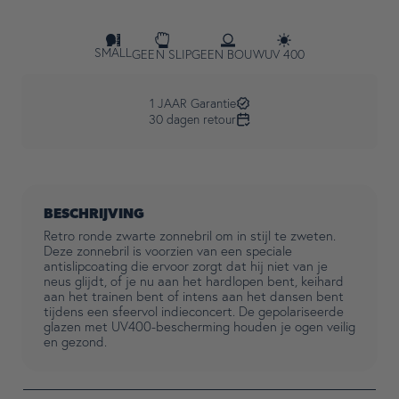
SMALL
GEEN SLIP
GEEN BOUW
UV 400
1 JAAR Garantie
30 dagen retour
BESCHRIJVING
Retro ronde zwarte zonnebril om in stijl te zweten.
Deze zonnebril is voorzien van een speciale
antislipcoating die ervoor zorgt dat hij niet van je
neus glijdt, of je nu aan het hardlopen bent, keihard
aan het trainen bent of intens aan het dansen bent
tijdens een sfeervol indieconcert. De gepolariseerde
glazen met UV400-bescherming houden je ogen veilig
en gezond.