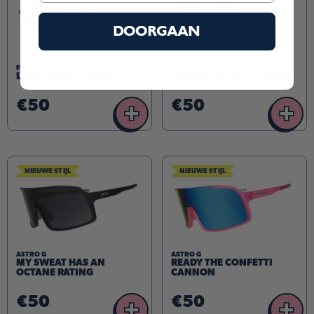
DOORGAAN
FLEX G
ASTRO G
LAWN MOWER DRAG RACE
KIDNAPPED BY A CYBORG
€50
€50
+
+
NIEUWE STIJL
NIEUWE STIJL
ASTRO G
ASTRO G
MY SWEAT HAS AN
READY THE CONFETTI
OCTANE RATING
CANNON
€50
€50
+
+