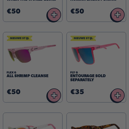
€50
€50
+
+
NIEUWE STIJL
NIEUWE STIJL
FLEX G
FLY G
ALL SHRIMP CLEANSE
ENTOURAGE SOLD
SEPARATELY
€50
€35
+
+