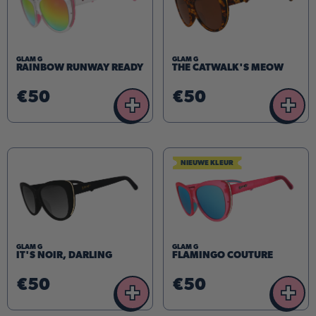
GLAM G
GLAM G
RAINBOW RUNWAY READY
THE CATWALK'S MEOW
€50
€50
+
+
NIEUWE KLEUR
GLAM G
GLAM G
IT'S NOIR, DARLING
FLAMINGO COUTURE
€50
€50
+
+