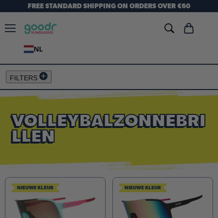
FREE STANDARD SHIPPING ON ORDERS OVER €60
Menu
Winkelwag
bekijken
NL
FILTERS
VOLLEYBALZONNEBRI
LLEN
NIEUWE KLEUR
NIEUWE KLEUR