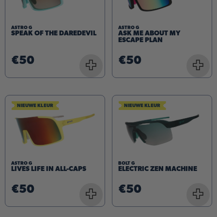
ASTRO G
ASTRO G
SPEAK OF THE DAREDEVIL
ASK ME ABOUT MY
ESCAPE PLAN
€50
€50
+
+
NIEUWE KLEUR
NIEUWE KLEUR
ASTRO G
BOLT G
LIVES LIFE IN ALL-CAPS
ELECTRIC ZEN MACHINE
€50
€50
+
+