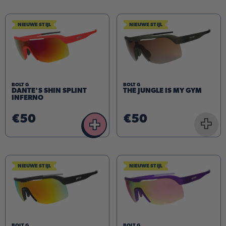
NIEUWE STIJL
NIEUWE STIJL
BOLT G
BOLT G
DANTE'S SHIN SPLINT
THE JUNGLE IS MY GYM
INFERNO
€50
€50
+
+
NIEUWE STIJL
NIEUWE STIJL
BOLT G
BOLT G