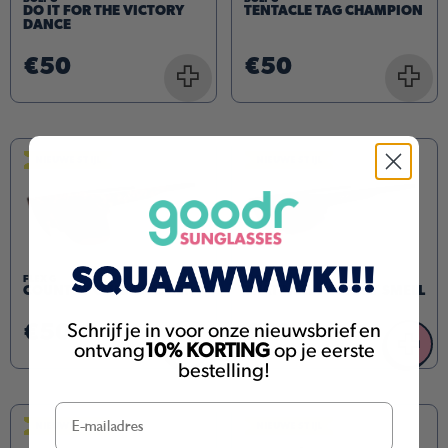
DO IT FOR THE VICTORY
TENTACLE TAG CHAMPION
DANCE
€50
€50
+
+
NIEUWE STIJL
NIEUWE STIJL
FLEX G
FLEX G
COUNTRY CLUB CRASHER
THAT NEW ASPHALT SMELL
€50
€50
Schrijf je in voor onze nieuwsbrief en
+
+
ontvang
10% KORTING
op je eerste
bestelling!
NIEUWE STIJL
NIEUWE STIJL