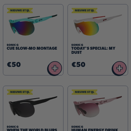
NIEUWE STIJL
NIEUWE STIJL
SONIC G
SONIC G
CUE SLOW-MO MONTAGE
TODAY'S SPECIAL: MY
DUST
€50
€50
+
+
NIEUWE STIJL
NIEUWE STIJL
SONIC G
SONIC G
WHEN THE WORLD BLURS
HUMAN ENERGY DRINK